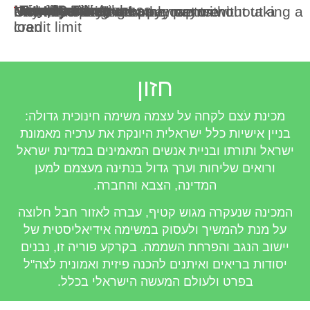
*
*
*
*
*
*
*
Note / Dedication
*
*
Monthly Billing
First Name
Last Name
Identity Card
Telephone
Email
City
Residential Address
Payment Amount
Enter Amount
One-time payment
Unlimited fixed monthly payment
Payments with a frame capture
Monthly installment payments without a
Monthly mortgage payment without taking a
credit limit
loan
הרוח העצמונאית
חזון
מכינת עֹצם לקחה על עצמה משימה חינוכית גדולה:
בניין אישיות כלל ישראלית היונקת את ערכיה מאמונת
ישראל ותורתו ובניית אנשים המאמינים במדינת ישראל
ורואים שליחות וערך גדול בנתינה מעצמם למען
המדינה, הצבא והחברה.
המכינה שנעקרה מגוש קטיף, עברה לאזור חבל חלוצה
על מנת להמשיך ולעסוק במשימה אידיאליסטית של
יישוב הנגב והפרחת השממה. בקרקע פוריה זו, נבנים
יסודות בריאים ואיתנים להכנה פיזית ואמונית לצה"ל
בפרט ולעולם המעשה הישראלי בכלל.