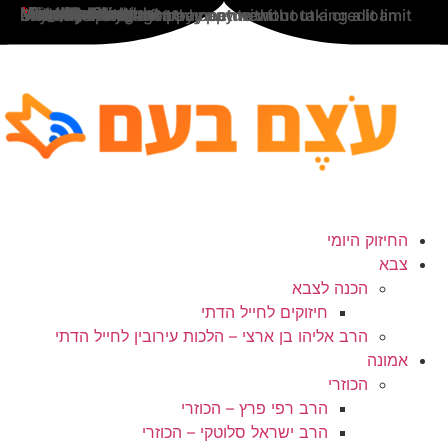
לג
*
*
*
*
*
*
*
Note / Dedication
*
*
Monthly Billing
First Name
Last Name
Identity Card
Telephone
Email
City
Residential Address
Payment Amount
Enter Amount
One-time payment
Unlimited fixed monthly payment
Payments with a frame capture
Monthly installment payments without a credit limit
Monthly mortgage payment without taking a loan
תוכן
החיזוק היומי
צבא
הכנה לצבא
חיזוקים לחייל הדתי
הרב אליהו בן ארצי – הלכות עירובין לחייל הדתי
אמונה
הכוזרי
הרב רפי פרץ – הכוזרי
הרב ישראל סלוטקי – הכוזרי