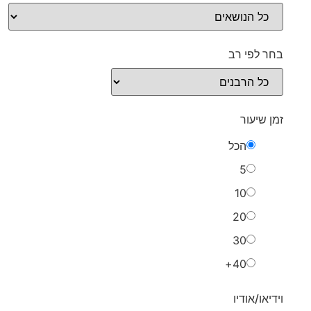
בחר לפי רב
זמן שיעור
הכל
5
10
20
30
40+
וידיאו/אודיו