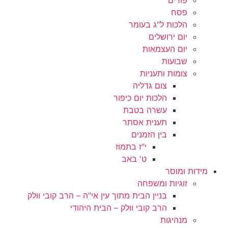
פסח
הלכות ל"ג בעומר
יום ירושלים
יום העצמאות
שבועות
צומות ותעניות
צום גדליה
הלכות יום כיפור
עשרה בטבת
תענית אסתר
בין הזמנים
י"ז בתמוז
ט' באב
מידות ומוסר
זוגיות ומשפחה
בניין הבית מתוך עין אי"ה – הרב קובי וולק
הרב קובי וולק – הבית היהודי
מנהיגות