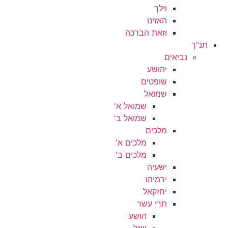
וילך
האזינו
וזאת הברכה
תנ"ך
נביאים
יהושע
שופטים
שמואל
שמואל א'
שמואל ב'
מלכים
מלכים א'
מלכים ב'
ישעיה
ירמיהו
יחזקאל
תרי עשר
הושע
יואל