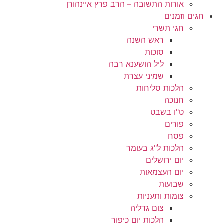
אורות התשובה – הרב פרץ איינהורן
חגים וזמנים
חגי תשרי
ראש השנה
סוכות
ליל הושענא רבה
שמיני עצרת
הלכות סליחות
חנוכה
ט"ו בשבט
פורים
פסח
הלכות ל"ג בעומר
יום ירושלים
יום העצמאות
שבועות
צומות ותעניות
צום גדליה
הלכות יום כיפור