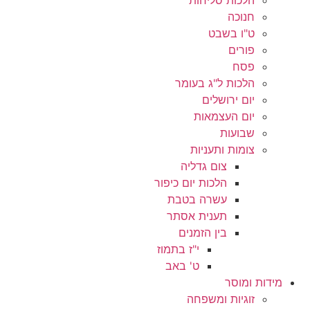
חנוכה
ט"ו בשבט
פורים
פסח
הלכות ל"ג בעומר
יום ירושלים
יום העצמאות
שבועות
צומות ותעניות
צום גדליה
הלכות יום כיפור
עשרה בטבת
תענית אסתר
בין הזמנים
י"ז בתמוז
ט' באב
מידות ומוסר
זוגיות ומשפחה