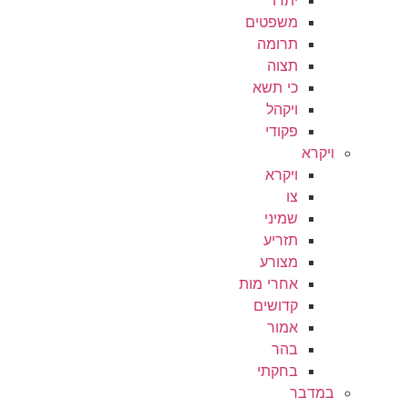
משפטים
תרומה
תצוה
כי תשא
ויקהל
פקודי
ויקרא
ויקרא
צו
שמיני
תזריע
מצורע
אחרי מות
קדושים
אמור
בהר
בחקתי
במדבר