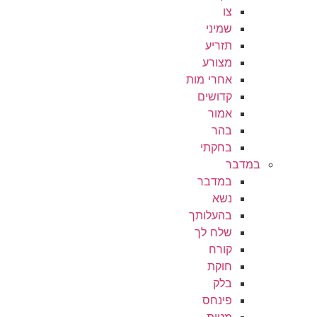
צו
שמיני
תזריע
מצורע
אחרי מות
קדושים
אמור
בהר
בחקתי
במדבר
במדבר
נשא
בהעלותך
שלח לך
קורח
חוקת
בלק
פינחס
מטות