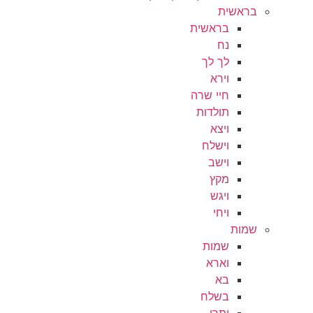
בראשית
בראשית
נח
לך לך
וירא
חיי שרה
תולדות
ויצא
וישלח
וישב
מקץ
ויגש
ויחי
שמות
שמות
וארא
בא
בשלח
יתרו