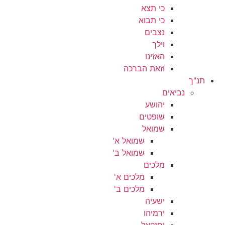
כי תצא
כי תבוא
נצבים
וילך
האזינו
וזאת הברכה
תנ"ך
נביאים
יהושע
שופטים
שמואל
שמואל א'
שמואל ב'
מלכים
מלכים א'
מלכים ב'
ישעיה
ירמיהו
יחזקאל