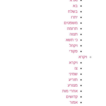
בא
בשלח
יתרו
משפטים
תרומה
תצוה
כי תשא
ויקהל
פקודי
ויקרא
ויקרא
צו
שמיני
תזריע
מצורע
אחרי מות
קדושים
אמור