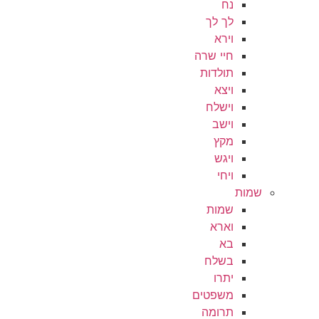
נח
לך לך
וירא
חיי שרה
תולדות
ויצא
וישלח
וישב
מקץ
ויגש
ויחי
שמות
שמות
וארא
בא
בשלח
יתרו
משפטים
תרומה