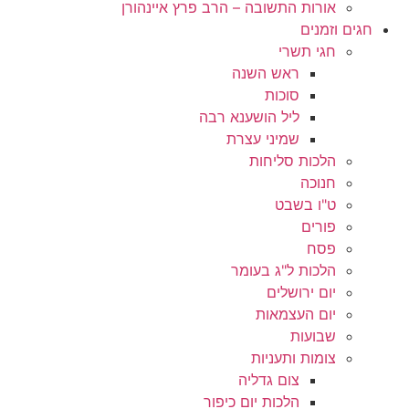
אורות התשובה – הרב פרץ איינהורן
חגים וזמנים
חגי תשרי
ראש השנה
סוכות
ליל הושענא רבה
שמיני עצרת
הלכות סליחות
חנוכה
ט"ו בשבט
פורים
פסח
הלכות ל"ג בעומר
יום ירושלים
יום העצמאות
שבועות
צומות ותעניות
צום גדליה
הלכות יום כיפור