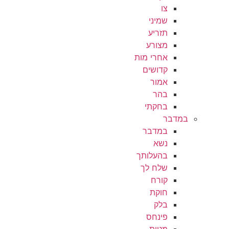
צו
שמיני
תזריע
מצורע
אחרי מות
קדושים
אמור
בהר
בחקתי
במדבר
במדבר
נשא
בהעלותך
שלח לך
קורח
חוקת
בלק
פינחס
מטות