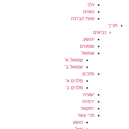
וילך
האזינו
וזאת הברכה
תנ"ך
נביאים
יהושע
שופטים
שמואל
שמואל א'
שמואל ב'
מלכים
מלכים א'
מלכים ב'
ישעיה
ירמיהו
יחזקאל
תרי עשר
הושע
יואל