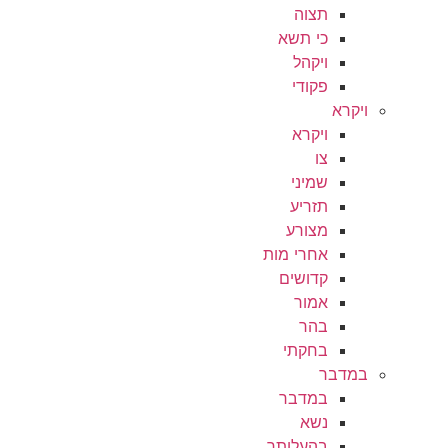
תצוה
כי תשא
ויקהל
פקודי
ויקרא
ויקרא
צו
שמיני
תזריע
מצורע
אחרי מות
קדושים
אמור
בהר
בחקתי
במדבר
במדבר
נשא
בהעלותך