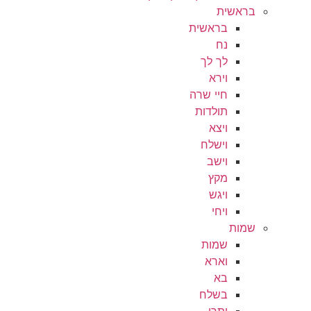
בראשית
בראשית
נח
לך לך
וירא
חיי שרה
תולדות
ויצא
וישלח
וישב
מקץ
ויגש
ויחי
שמות
שמות
וארא
בא
בשלח
יתרו