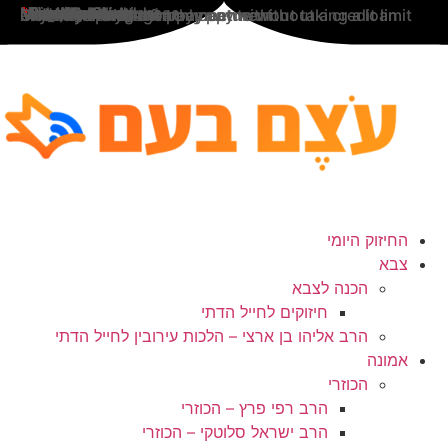
לג
*
*
*
*
*
*
*
Note / Dedication
*
*
Monthly Billing
First Name
Last Name
Identity Card
Telephone
Email
City
Residential Address
Payment Amount
Enter Amount
One-time payment
Unlimited fixed monthly payment
Payments with a frame capture
Monthly installment payments without a credit limit
Monthly mortgage payment without taking a loan
תוכן
החיזוק היומי
צבא
הכנה לצבא
חיזוקים לחייל הדתי
הרב אליהו בן ארצי – הלכות עירובין לחייל הדתי
אמונה
הכוזרי
הרב רפי פרץ – הכוזרי
הרב ישראל סלוטקי – הכוזרי