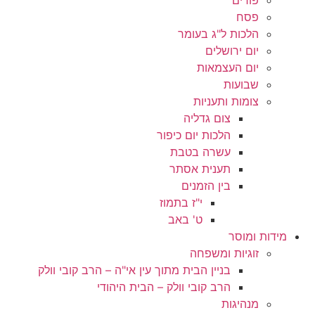
פסח
הלכות ל"ג בעומר
יום ירושלים
יום העצמאות
שבועות
צומות ותעניות
צום גדליה
הלכות יום כיפור
עשרה בטבת
תענית אסתר
בין הזמנים
י"ז בתמוז
ט' באב
מידות ומוסר
זוגיות ומשפחה
בניין הבית מתוך עין אי"ה – הרב קובי וולק
הרב קובי וולק – הבית היהודי
מנהיגות