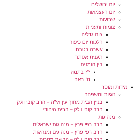
יום ירושלים
יום העצמאות
שבועות
צומות ותעניות
צום גדליה
הלכות יום כיפור
עשרה בטבת
תענית אסתר
בין הזמנים
י"ז בתמוז
ט' באב
מידות ומוסר
זוגיות ומשפחה
בניין הבית מתוך עין אי"ה – הרב קובי וולק
הרב קובי וולק – הבית היהודי
מנהיגות
הרב רפי פרץ – מנהיגות ישראלית
הרב רפי פרץ – מנהיגים ומנהיגות
הרב קובי וולק – קביעת מטרות