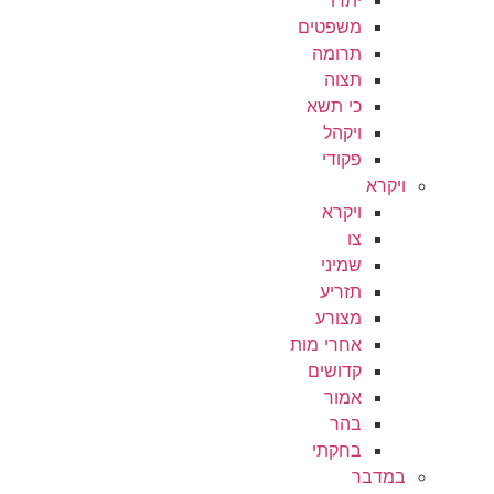
משפטים
תרומה
תצוה
כי תשא
ויקהל
פקודי
ויקרא
ויקרא
צו
שמיני
תזריע
מצורע
אחרי מות
קדושים
אמור
בהר
בחקתי
במדבר