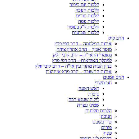
הלכות יום כיפור
הלכות חנוכה
הלכות פורים
הלכות פסח
הלכות ל"ג בעומר
הלכות שבועות
הרב קוק
אורות המלחמה – הרב רפי פרץ
מוסר אביך – הרב אהרון צוהר
מאמרי הראי"ה – הרב קובי וולק
למהלך האידאות – הרב רפי פרץ
בניין הבית מתוך עין אי"ה – הרב קובי וולק
אורות התשובה – הרב פרץ איינהורן
חגים וזמנים
חגי תשרי
ראש השנה
סוכות
ליל הושענא רבה
שמיני עצרת
הלכות סליחות
חנוכה
ט"ו בשבט
פורים
פסח
הלכות ל"ג בעומר