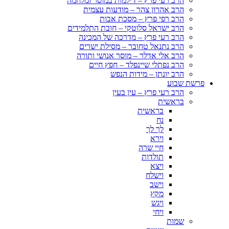
הרב רעי פרץ – דילמות במוסר ומלחמה
הרב אהרון צהר – מודעות עצמית
הרב רפי פרץ – מסכת אבות
הרב ישראל סלוטקי – חובת התלמידים
הרב רעי פרץ – מדרכה של המכינה
הרב נתנאל טחובר – מסילת ישרים
הרב אלי אדלר – מוסר אנושי ותורה
הרב נפתלי שיינפלד – חפץ חיים
הרב יונתן – מידות הנפש
פרשת שבוע
הרב רעי פרץ – עין בעין
בראשית
בראשית
נח
לך לך
וירא
חיי שרה
תולדות
ויצא
וישלח
וישב
מקץ
ויגש
ויחי
שמות