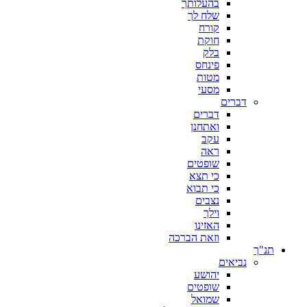
בהעלותך
שלח לך
קורח
חוקת
בלק
פינחס
מטות
מסעי
דברים
דברים
ואתחנן
עקב
ראה
שופטים
כי תצא
כי תבוא
נצבים
וילך
האזינו
וזאת הברכה
תנ"ך
נביאים
יהושע
שופטים
שמואל