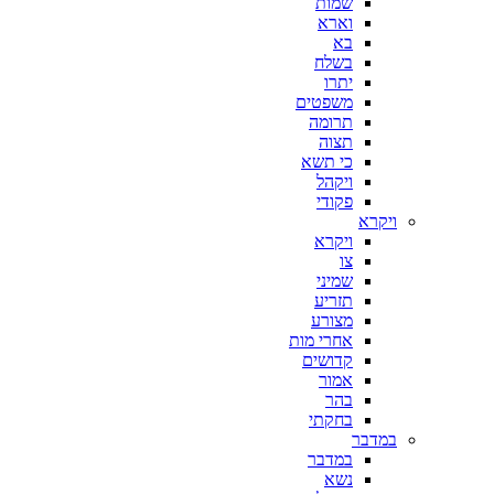
שמות
וארא
בא
בשלח
יתרו
משפטים
תרומה
תצוה
כי תשא
ויקהל
פקודי
ויקרא
ויקרא
צו
שמיני
תזריע
מצורע
אחרי מות
קדושים
אמור
בהר
בחקתי
במדבר
במדבר
נשא