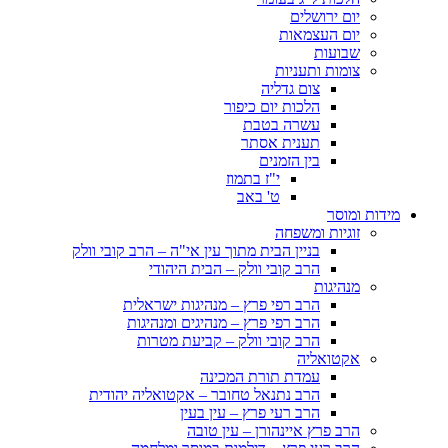
יום ירושלים
יום העצמאות
שבועות
צומות ותעניות
צום גדליה
הלכות יום כיפור
עשרה בטבת
תענית אסתר
בין הזמנים
י"ז בתמוז
ט' באב
מידות ומוסר
זוגיות ומשפחה
בניין הבית מתוך עין אי"ה – הרב קובי וולק
הרב קובי וולק – הבית היהודי
מנהיגות
הרב רפי פרץ – מנהיגות ישראלית
הרב רפי פרץ – מנהיגים ומנהיגות
הרב קובי וולק – קביעת מטרות
אקטואליה
עמדת תורת המכינה
הרב נתנאל טחובר – אקטואליה יהודית
הרב רעי פרץ – עין בעין
הרב פרץ איינהורן – עין טובה