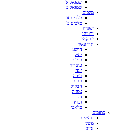
שמואל א'
שמואל ב'
מלכים
מלכים א'
מלכים ב'
ישעיה
ירמיהו
יחזקאל
תרי עשר
הושע
יואל
עמוס
עובדיה
יונה
מיכה
נחום
חבקוק
צפניה
חגי
זכריה
מלאכי
כתובים
תהילים
משלי
איוב