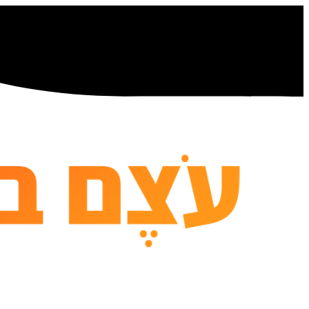
דלג
לתוכן