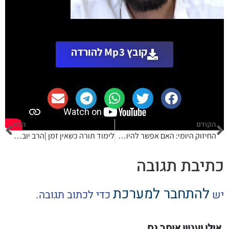
קובץ Mp3 להורדה
הקודם
הבא
החיזוק היומי: האם אפשר להיות ללא חולצה בחוף? | הרב אריאל כהן
לימוד תורה כשאין זמן |הרב יובל פרלשטיין
כתיבת תגובה
להתחבר למערכת
יש
כדי לכתוב תגובה.
אולי יעניין אותך גם...