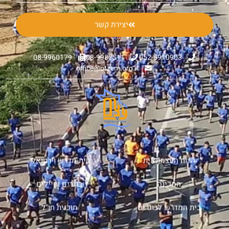
יצירת קשר
08-9960179
08-9987511
052-5910903
office@otzem.org.il
הרוח העצמונאית
בית מדרש וירטואלי
המכינה
בוגרים וחיילים
בית המדרש לבוגרים
תוכנית חו"ל