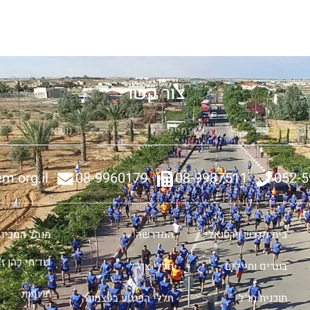
צור קשר
m.org.il
08-9960179
08-9987511
052-
בית מדרש וירטואלי
המדרשה
מנהל המכינה
דוד חי כהן ז"
בוגרים וחיילים
חללי צה"ל
תרומות
תוכנית חו"ל
חללי הפיגוע בעצמונה