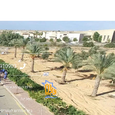
5910903
הרוח העצמונאית
המכינה
בית המדרש לבוגרים