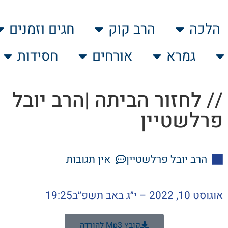
הלכה
הרב קוק
חגים וזמנים
גמרא
אורחים
חסידות
// לחזור הביתה |הרב יובל
פרלשטיין
הרב יובל פרלשטיין
אין תגובות
אוגוסט 10, 2022 – י״ג באב תשפ״ב
19:25
קובץ Mp3 להורדה