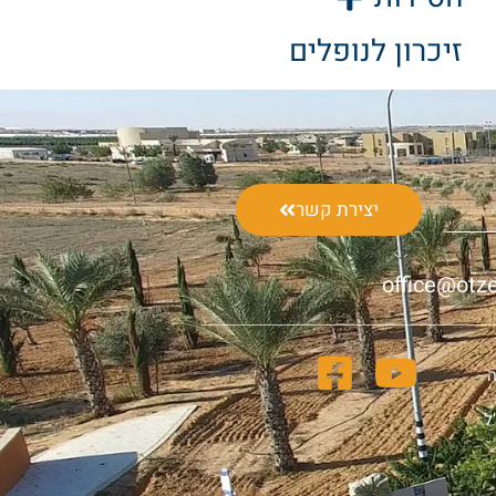
זיכרון לנופלים
יצירת קשר
office@otze
 -
ל